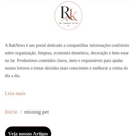
A RakNews é um portal dedicado a compartilhar informações confiáveis
sobre organização, limpeza, economia doméstica, decoração e bem-estar
no lar. Produzimos conteúdos claros, úteis e responsáveis para ajudar
nossos leitores a tomar decisões mais conscientes e melhorar a rotina do
dia a dia.
:
Leia mais
L
o
Início
missing pet
s
t
Veja nossos Artigos
d