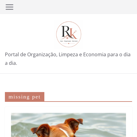
Pular
para
o
conteúdo
Portal de Organização, Limpeza e Economia para o dia
a dia.
missing pet