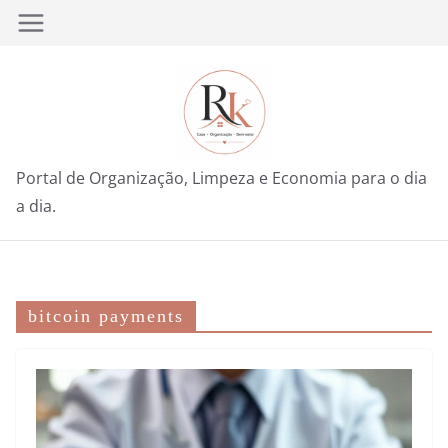
Pular
para
o
conteúdo
Portal de Organização, Limpeza e Economia para o dia
a dia.
bitcoin payments