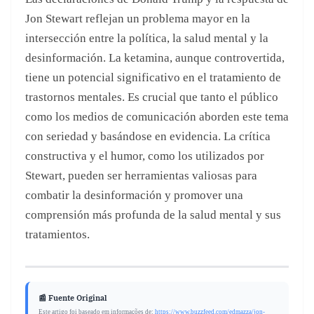
constructiva y el humor, como los utilizados por
Stewart, pueden ser herramientas valiosas para
combatir la desinformación y promover una
comprensión más profunda de la salud mental y sus
tratamientos.
📰 Fuente Original
Este artigo foi baseado em informações de:
https://www.buzzfeed.com/edmazza/jon-
stewart-donald-trump-conspiracy-theory
11 Veces Salvajes en que los Padres Famosos
Recordaron que los Niños No Tienen Ningún Filtro
Empowering Alabama Communities: The Vital Role of
REALTORS in Real Estate