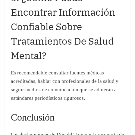
Es recomendable consultar fuentes médicas
acreditadas, hablar con profesionales de la salud y
seguir medios de comunicación que se adhieran a
estándares periodísticos rigurosos.
Conclusión
Las declaraciones de Donald Trump y la respuesta de
Jon Stewart reflejan un problema mayor en la
intersección entre la política, la salud mental y la
desinformación. La ketamina, aunque controvertida,
tiene un potencial significativo en el tratamiento de
trastornos mentales. Es crucial que tanto el público
como los medios de comunicación aborden este tema
con seriedad y basándose en evidencia. La crítica