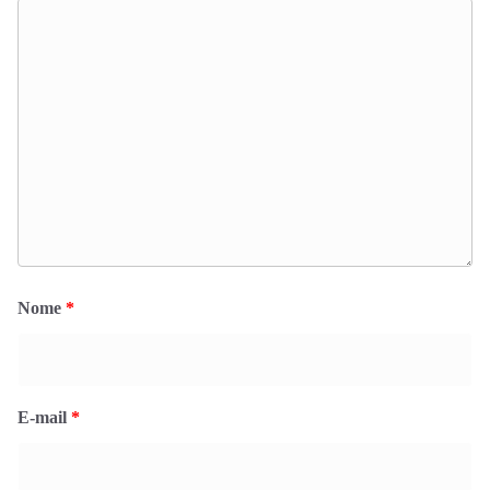
Nome
*
E-mail
*
Site
Salvar meus dados neste navegador para a próxima vez que eu
comentar.