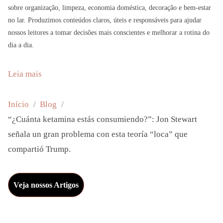
Início
Blog
C
“¿Cuánta ketamina estás consumiendo?”: Jon Stewart
u
señala un gran problema con esta teoría “loca” que
á
compartió Trump.
n
t
a
Veja nossos Artigos
k
e
t
a
m
i
n
a
e
s