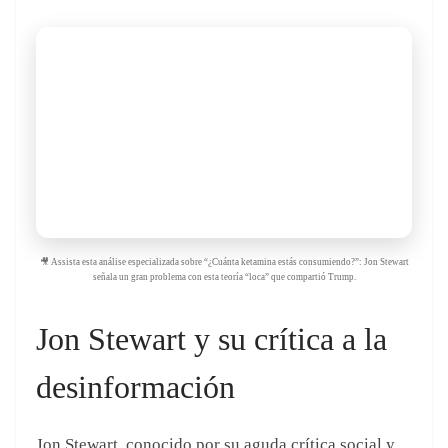
🎥 Assista esta análise especializada sobre “¿Cuánta ketamina estás consumiendo?”: Jon Stewart
señala un gran problema con esta teoría “loca” que compartió Trump.
Jon Stewart y su crítica a la
desinformación
Jon Stewart, conocido por su aguda crítica social y
política, no tardó en reaccionar a las declaraciones
de Trump. En un episodio reciente de
The Daily
Show
, se burló de la idea de que la ketamina pudiera
ser la respuesta a diversas teorías de conspiración.
Stewart subrayó la importancia de distinguir entre
hechos y ficción, y de no permitir que las
afirmaciones infundadas influyan en la comprensión