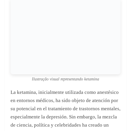
Ilustração visual representando
ketamina
La ketamina, inicialmente utilizada como anestésico
en entornos médicos, ha sido objeto de atención por
su potencial en el tratamiento de trastornos mentales,
especialmente la depresión. Sin embargo, la mezcla
de ciencia, política y celebridades ha creado un
terreno fértil para la confusión y las teorías “locas”.
Aquí, analizaremos las declaraciones de Trump, la
reacción de Stewart y el contexto más amplio que
rodea a la ketamina y su uso en la actualidad.
¿Qué dijo Donald Trump
sobre la ketamina?