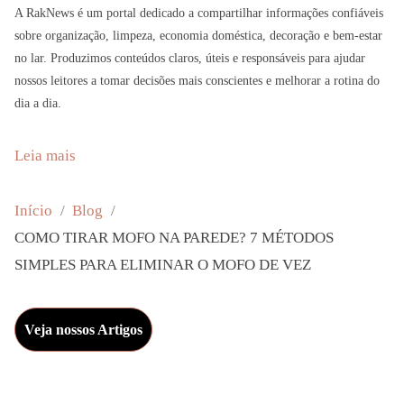
A RakNews é um portal dedicado a compartilhar informações confiáveis
sobre organização, limpeza, economia doméstica, decoração e bem-estar
no lar. Produzimos conteúdos claros, úteis e responsáveis para ajudar
nossos leitores a tomar decisões mais conscientes e melhorar a rotina do
dia a dia.
:
Leia mais
C
O
Início
Blog
M
COMO TIRAR MOFO NA PAREDE? 7 MÉTODOS
O
SIMPLES PARA ELIMINAR O MOFO DE VEZ
T
I
Veja nossos Artigos
R
A
R