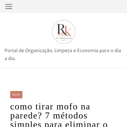
Pular
para
o
conteúdo
Portal de Organização, Limpeza e Economia para o dia
a dia.
BLOG
como tirar mofo na
parede? 7 métodos
simples para eliminar o