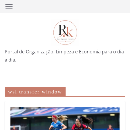
Pular
para
o
conteúdo
Portal de Organização, Limpeza e Economia para o dia
a dia.
wsl transfer window