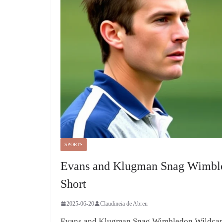
SPORTS
Evans and Klugman Snag Wimbled
Short
2025-06-20
Claudineia de Abreu
Evans and Klugman Snag Wimbledon Wildcards 