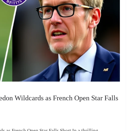
on Wildcards as French Open Star Falls
as French Open Star Falls Short In a thrilling