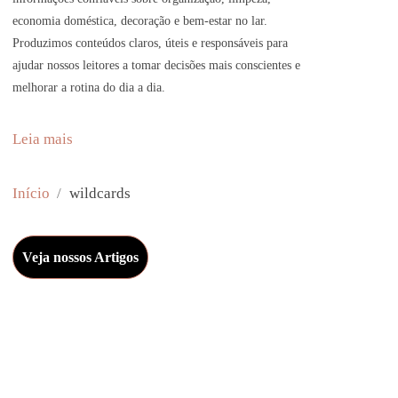
economia doméstica, decoração e bem-estar no lar.
Produzimos conteúdos claros, úteis e responsáveis para
ajudar nossos leitores a tomar decisões mais conscientes e
melhorar a rotina do dia a dia.
:
Leia mais
E
v
Início
wildcards
a
n
Veja nossos Artigos
s
a
n
d
K
l