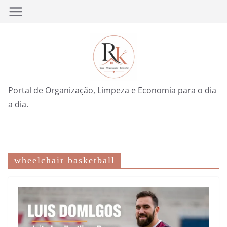
Pular
para
o
conteúdo
Portal de Organização, Limpeza e Economia para o dia
a dia.
wheelchair basketball