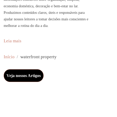
economia doméstica, decoração e bem-estar no lar.
Produzimos conteúdos claros, úteis e responsáveis para
ajudar nossos leitores a tomar decisões mais conscientes e
melhorar a rotina do dia a dia.
:
Leia mais
D
i
Início
waterfront property
s
c
Veja nossos Artigos
o
v
e
r
Y
o