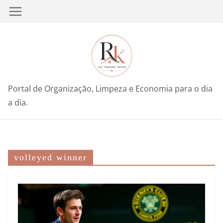
Pular
para
o
conteúdo
Portal de Organização, Limpeza e Economia para o dia
a dia.
volleyed winner