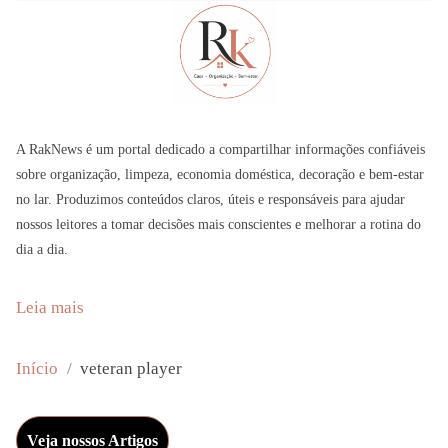
A RakNews é um portal dedicado a compartilhar informações confiáveis
sobre organização, limpeza, economia doméstica, decoração e bem-estar
no lar. Produzimos conteúdos claros, úteis e responsáveis para ajudar
nossos leitores a tomar decisões mais conscientes e melhorar a rotina do
dia a dia.
:
Leia mais
C
h
Início
veteran player
r
i
Veja nossos Artigos
s