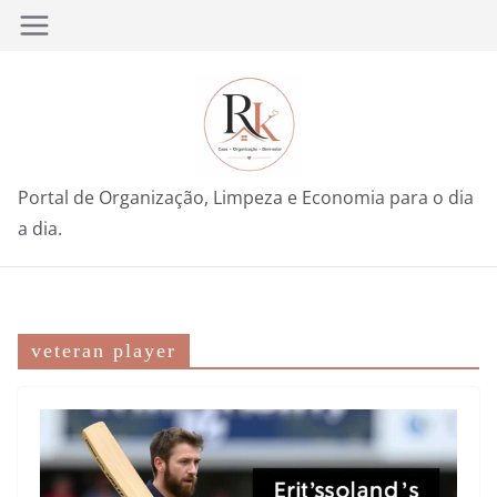
Pular
para
o
conteúdo
Portal de Organização, Limpeza e Economia para o dia
a dia.
veteran player