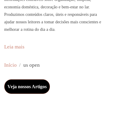
economia doméstica, decoração e bem-estar no lar.
Produzimos conteúdos claros, úteis e responsáveis para
ajudar nossos leitores a tomar decisões mais conscientes e
melhorar a rotina do dia a dia.
:
Leia mais
J
J
Início
us open
S
p
Veja nossos Artigos
a
u
n
C
l
i