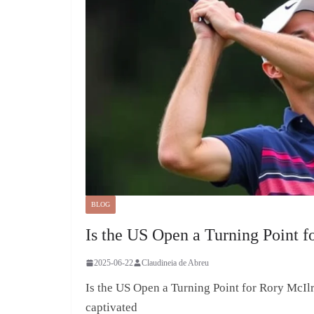
BLOG
Is the US Open a Turning Point f
2025-06-22
Claudineia de Abreu
Is the US Open a Turning Point for Rory McIl
captivated