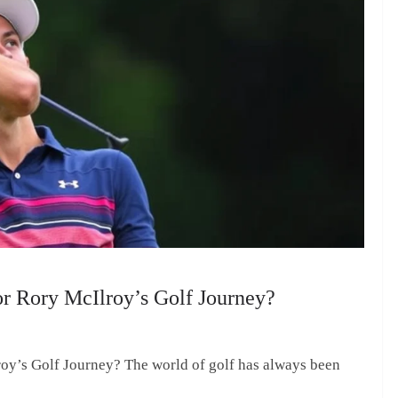
or Rory McIlroy’s Golf Journey?
roy’s Golf Journey? The world of golf has always been