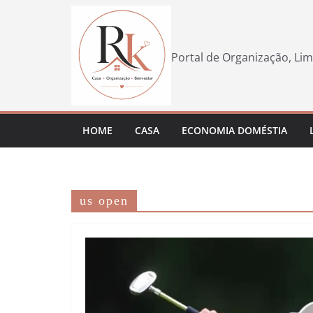
Pular
para
o
Portal de Organização, Lim
conteúdo
HOME
CASA
ECONOMIA DOMÉSTIA
us open