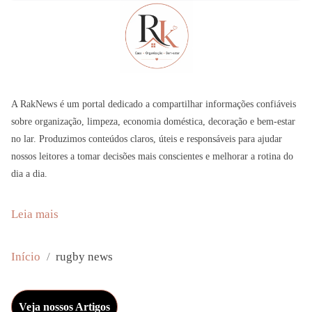
A RakNews é um portal dedicado a compartilhar informações confiáveis
sobre organização, limpeza, economia doméstica, decoração e bem-estar
no lar. Produzimos conteúdos claros, úteis e responsáveis para ajudar
nossos leitores a tomar decisões mais conscientes e melhorar a rotina do
dia a dia.
:
Leia mais
H
a
Início
rugby news
n
n
Veja nossos Artigos
a