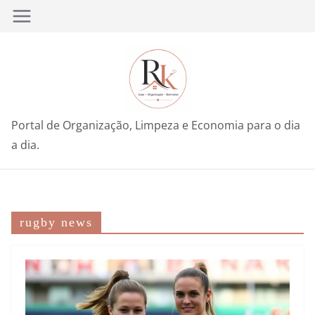
Pular
para
o
conteúdo
Portal de Organização, Limpeza e Economia para o dia
a dia.
rugby news