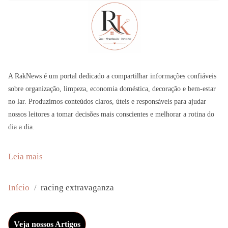
A RakNews é um portal dedicado a compartilhar informações confiáveis
sobre organização, limpeza, economia doméstica, decoração e bem-estar
no lar. Produzimos conteúdos claros, úteis e responsáveis para ajudar
nossos leitores a tomar decisões mais conscientes e melhorar a rotina do
dia a dia.
:
Leia mais
G
e
Início
racing extravaganza
t
R
Veja nossos Artigos
e