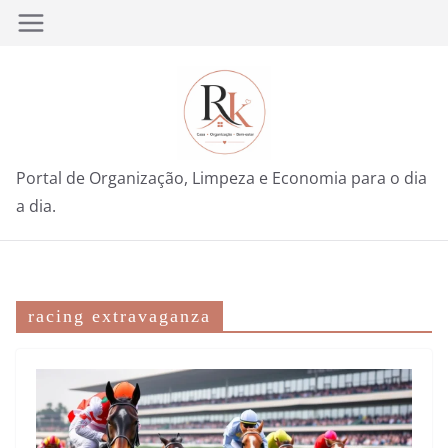
Pular
para
o
conteúdo
Portal de Organização, Limpeza e Economia para o dia
a dia.
racing extravaganza