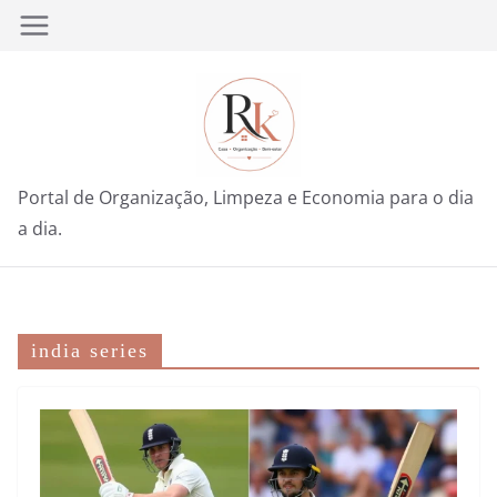
Pular
para
o
conteúdo
Portal de Organização, Limpeza e Economia para o dia
a dia.
india series