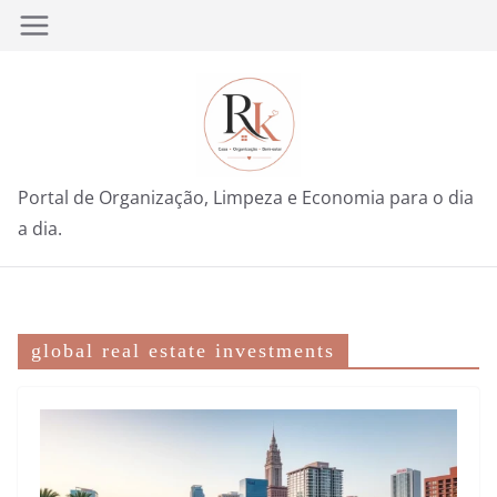
Pular
para
o
conteúdo
Portal de Organização, Limpeza e Economia para o dia
a dia.
global real estate investments