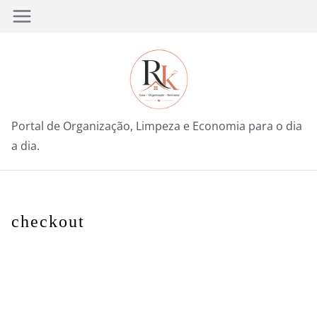
Pular
para
o
conteúdo
Portal de Organização, Limpeza e Economia para o dia
a dia.
checkout